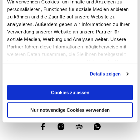
Wir verwenden Cookies, um Inhalte und Anzeigen zu
personalisieren, Funktionen für soziale Medien anbieten
zu können und die Zugriffe auf unsere Website zu
analysieren. Außerdem geben wir Informationen zu Ihrer
Verwendung unserer Website an unsere Partner für
120,00
€
soziale Medien, Werbung und Analysen weiter. Unsere
Partner führen diese Informationen möglicherweise mit
weiteren Daten zusammen, die Sie ihnen bereitgestellt
Wir Benötigen 14
Tage Bearbeitungszeit. Zu
haben oder die sie im Rahmen Ihrer Nutzung der Dienste
Stoßzeiten Kontaktieren Sie
gesammelt haben.
Uns Bitte Telefonisch.
Details zeigen
Cookies zulassen
Nur notwendige Cookies verwenden