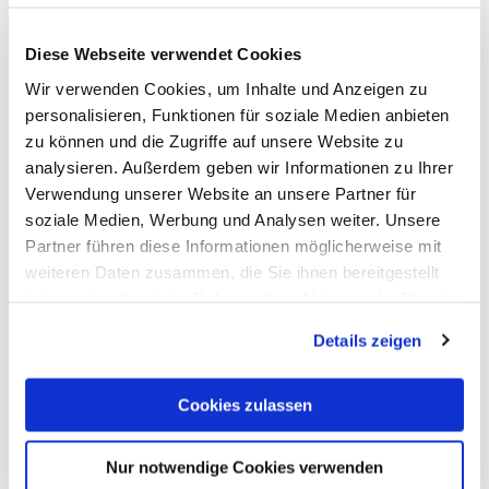
Diese Webseite verwendet Cookies
Wir verwenden Cookies, um Inhalte und Anzeigen zu
Add to wishlist
Add to wishlist
personalisieren, Funktionen für soziale Medien anbieten
89,00
€
zu können und die Zugriffe auf unsere Website zu
48,00
€
analysieren. Außerdem geben wir Informationen zu Ihrer
Verwendung unserer Website an unsere Partner für
soziale Medien, Werbung und Analysen weiter. Unsere
Partner führen diese Informationen möglicherweise mit
weiteren Daten zusammen, die Sie ihnen bereitgestellt
haben oder die sie im Rahmen Ihrer Nutzung der Dienste
gesammelt haben.
Add to wishlist
Details zeigen
Add to wishlist
75,00
€
58,00
€
Cookies zulassen
Nur notwendige Cookies verwenden