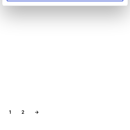
Add to wishlist
55,00
€
Add to wishlist
68,00
€
1
2
→