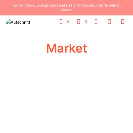
Nackenrollen, Laptopkissen und Designer-Accessoires für dein Zu
Hause
0
0
Market
Add to wishlist
Add to wishlist
89,00
€
89,00
€