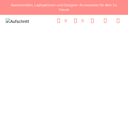
Nackenrollen, Laptopkissen und Designer-Accessoires für dein Zu
Hause
0
0