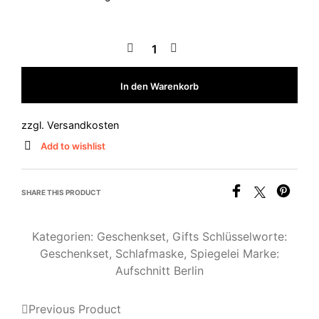
In den Warenkorb
zzgl.
Versandkosten
Add to wishlist
SHARE THIS PRODUCT
Kategorien:
Geschenkset
,
Gifts
Schlüsselworte:
Geschenkset
,
Schlafmaske
,
Spiegelei
Marke:
Aufschnitt Berlin
Previous Product