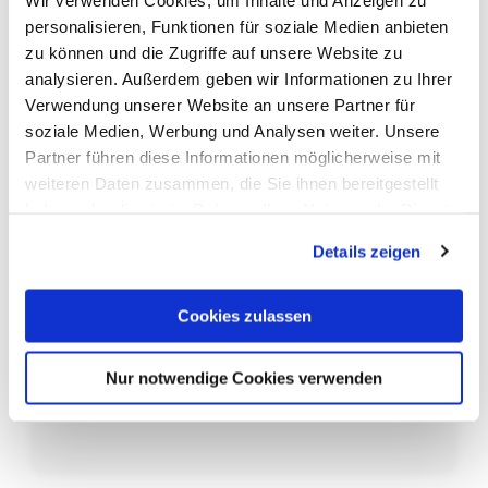
personalisieren, Funktionen für soziale Medien anbieten
Bewertungen
zu können und die Zugriffe auf unsere Website zu
analysieren. Außerdem geben wir Informationen zu Ihrer
Es gibt noch keine Bewertungen.
Verwendung unserer Website an unsere Partner für
soziale Medien, Werbung und Analysen weiter. Unsere
Schreibe die erste
Partner führen diese Informationen möglicherweise mit
weiteren Daten zusammen, die Sie ihnen bereitgestellt
Bewertung für
haben oder die sie im Rahmen Ihrer Nutzung der Dienste
gesammelt haben.
„Schlafkissen und
Details zeigen
Schlafmaske Spiegelei
Cookies zulassen
+ Bacon“
Nur notwendige Cookies verwenden
Du musst
angemeldet
sein, um eine Bewertung
abgeben zu können.