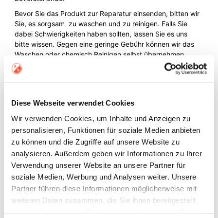
Bevor Sie das Produkt zur Reparatur einsenden, bitten wir
Sie, es sorgsam zu waschen und zu reinigen. Falls Sie
dabei Schwierigkeiten haben sollten, lassen Sie es uns
bitte wissen. Gegen eine geringe Gebühr können wir das
Waschen oder chemisch Reinigen selbst übernehmen.
Diese Webseite verwendet Cookies
Senden Sie uns eine E-Mail an info (at)
Wir verwenden Cookies, um Inhalte und Anzeigen zu
aufschnitt.net mit detaillierten Fotos des
personalisieren, Funktionen für soziale Medien anbieten
Schadens sowie Ihrem Namen und Ihrer
zu können und die Zugriffe auf unsere Website zu
Adresse. Sie können gerne auch weitere
analysieren. Außerdem geben wir Informationen zu Ihrer
relevante Informationen hinzufügen.
Verwendung unserer Website an unsere Partner für
Warten Sie auf unsere Antwort, in der wir
soziale Medien, Werbung und Analysen weiter. Unsere
Ihnen den Reparaturpreis, einen Zahlungslink
und unsere Versandadresse mitteilen.
Partner führen diese Informationen möglicherweise mit
Nach Zahlungseingang verpacken Sie das
weiteren Daten zusammen, die Sie ihnen bereitgestellt
Produkt sorgfältig und senden es an die
haben oder die sie im Rahmen Ihrer Nutzung der Dienste