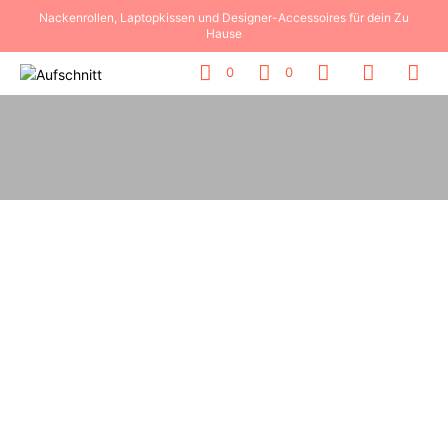
Nackenrollen, Laptopkissen und Designer-Accessoires für dein Zu
Hause
0
0
75,00
€