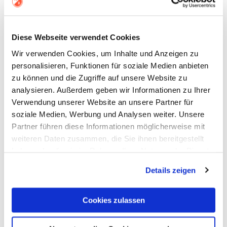
Diese Webseite verwendet Cookies
Wir verwenden Cookies, um Inhalte und Anzeigen zu
personalisieren, Funktionen für soziale Medien anbieten
zu können und die Zugriffe auf unsere Website zu
analysieren. Außerdem geben wir Informationen zu Ihrer
Verwendung unserer Website an unsere Partner für
Schinkenkissen
soziale Medien, Werbung und Analysen weiter. Unsere
Partner führen diese Informationen möglicherweise mit
74,00
€
weiteren Daten zusammen, die Sie ihnen bereitgestellt
In den
Warenkorb
haben oder die sie im Rahmen Ihrer Nutzung der Dienste
Zzgl.
gesammelt haben.
Versandkost
Details zeigen
En
Cookies zulassen