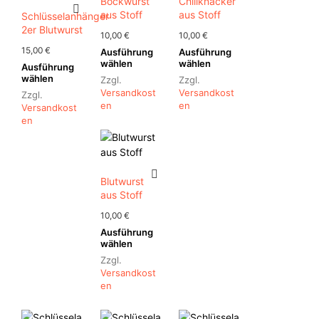
Bockwurst
Chiliknacker
aus Stoff
aus Stoff
Schlüsselanhänger
2er Blutwurst
10,00
€
10,00
€
15,00
€
Ausführung
Ausführung
Dieses
Dieses
wählen
wählen
Ausführung
Dieses
Produkt
Produkt
wählen
Zzgl.
Zzgl.
Produkt
weist
weist
Versandkost
Versandkost
Zzgl.
weist
mehrere
mehrere
En
En
Versandkost
mehrere
Varianten
Varianten
En
Varianten
auf.
auf.
auf.
Die
Die
Die
Optionen
Optionen
Optionen
können
können
Blutwurst
können
auf
auf
aus Stoff
auf
der
der
10,00
€
der
Produktseite
Produktseite
Ausführung
Produktseite
gewählt
gewählt
Dieses
wählen
gewählt
werden
werden
Produkt
Zzgl.
werden
weist
Versandkost
mehrere
En
Varianten
auf.