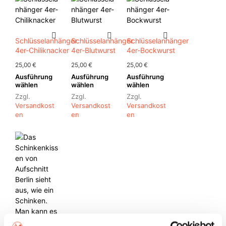
Die
Optionen
können
auf
Schlüsselanhänger
Schlüsselanhänger
Schlüsselanhänger
der
4er-Chiliknacker
4er-Blutwurst
4er-Bockwurst
Produktseite
25,00
€
25,00
€
25,00
€
gewählt
Ausführung
Ausführung
Ausführung
werden
Dieses
Dieses
Dieses
wählen
wählen
wählen
Produkt
Produkt
Produkt
Zzgl.
Zzgl.
Zzgl.
weist
weist
weist
Versandkost
Versandkost
Versandkost
mehrere
mehrere
mehrere
En
En
En
Varianten
Varianten
Varianten
auf.
auf.
auf.
Die
Die
Die
Optionen
Optionen
Optionen
können
können
können
auf
auf
auf
der
der
der
Produktseite
Produktseite
Produktseite
gewählt
gewählt
gewählt
werden
werden
werden