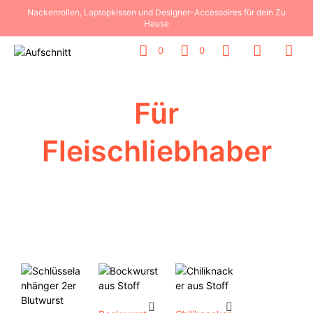
Nackenrollen, Laptopkissen und Designer-Accessoires für dein Zu
Hause
0
0
Für
Fleischliebhaber