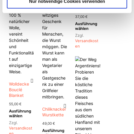
Nur notwendige Cookies verwenden
Nackenkissen
Gold
37,00
€
Ausführung
Dieses
wählen
Produkt
Zzgl.
weist
Versandkost
mehrere
En
Varianten
auf.
Die
Optionen
können
auf
Wolldecke
der
Bouclé
Produktseite
Blanket
gewählt
55,00
€
werden
Chiliknacker
Ausführung
Dieses
Wurstkette
wählen
Produkt
Zzgl.
49,00
€
weist
Versandkost
mehrere
Ausführung
Dieses
En