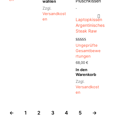
wählen
Varianten
Produkt
Zzgl.
auf.
weist
Versandkost
Die
mehrere
En
Laptopkissen
Optionen
Varianten
Argentinisches
können
auf.
Steak Raw
auf
Die
der
Optionen
Bewertet mit
Ungeprüfte
Produktseite
können
5.00
Gesamtbewe
von 5
gewählt
auf
Rtungen
werden
der
68,00
€
Produktseite
In den
gewählt
Warenkorb
werden
Zzgl.
Versandkost
En
←
1
2
3
4
5
→