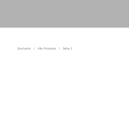
Startseite
/
Alle Produkte
/
Seite 2
120,00
€
89,00
€