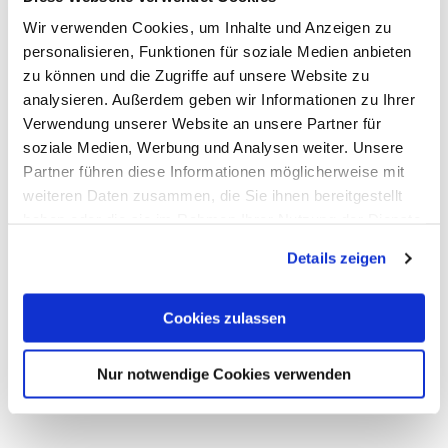
Wir verwenden Cookies, um Inhalte und Anzeigen zu
personalisieren, Funktionen für soziale Medien anbieten
zu können und die Zugriffe auf unsere Website zu
analysieren. Außerdem geben wir Informationen zu Ihrer
10,00
€
Verwendung unserer Website an unsere Partner für
soziale Medien, Werbung und Analysen weiter. Unsere
25,00
€
Partner führen diese Informationen möglicherweise mit
weiteren Daten zusammen, die Sie ihnen bereitgestellt
haben oder die sie im Rahmen Ihrer Nutzung der Dienste
gesammelt haben.
Details zeigen
Cookies zulassen
25,00
€
25,00
€
Nur notwendige Cookies verwenden