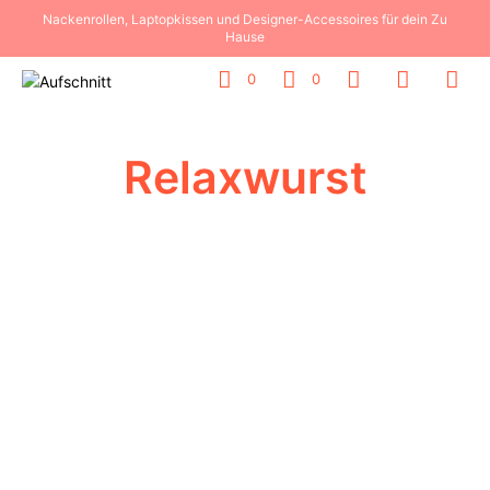
Nackenrollen, Laptopkissen und Designer-Accessoires für dein Zu
Hause
0
0
Relaxwurst
49,00
€
6,00
€