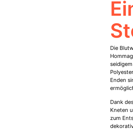
Ei
St
Die Blutw
Hommage 
seidigem 
Polyester
Enden si
ermöglic
Dank des 
Kneten u
zum Entsp
dekorati