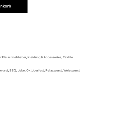
enkorb
n
r Fleischliebhaber
,
Kleidung & Accessories
,
Textile
swurst
,
BBQ
,
deko
,
Oktoberfest
,
Relaxwurst
,
Weisswurst