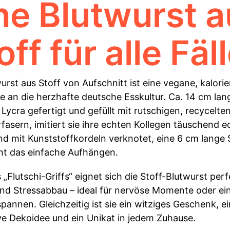
ne Blutwurst 
off für alle Fäl
urst aus Stoff von Aufschnitt ist eine vegane, kalorie
an die herzhafte deutsche Esskultur. Ca. 14 cm lang
Lycra gefertigt und gefüllt mit rutschigen, recycelte
fasern, imitiert sie ihre echten Kollegen täuschend e
nd mit Kunststoffkordeln verknotet, eine 6 cm lange 
ht das einfache Aufhängen.
„Flutschi-Griffs“ eignet sich die Stoff-Blutwurst per
nd Stressabbau – ideal für nervöse Momente oder ei
annen. Gleichzeitig ist sie ein witziges Geschenk, e
ve Dekoidee und ein Unikat in jedem Zuhause.