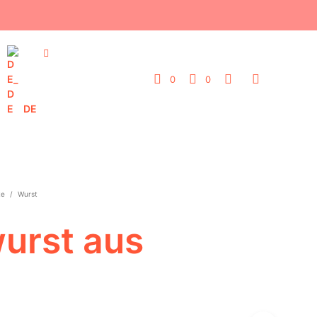
0
0
DE
te
/
Wurst
urst aus