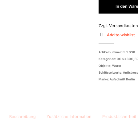
In den War
Zzgl.
Versandkoste
Add to wishlist
Artikelnummer:
FL1.038
Kategorien:
0€ bis 30€
,
Fü
Objekte
,
Wurst
Schlüsselworte:
Antistres
Marke:
Aufschnitt Berlin
Beschreibung
Zusätzliche Information
Produktsicherheit