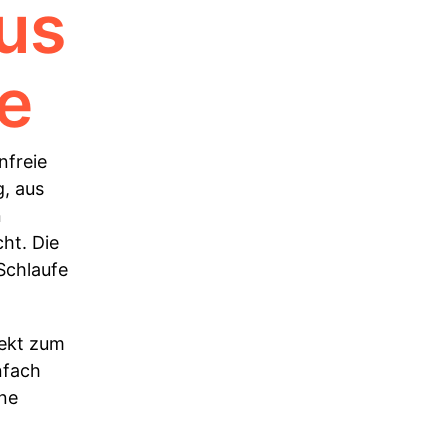
aus
le
nfreie
, aus
n
cht. Die
Schlaufe
fekt zum
nfach
ine