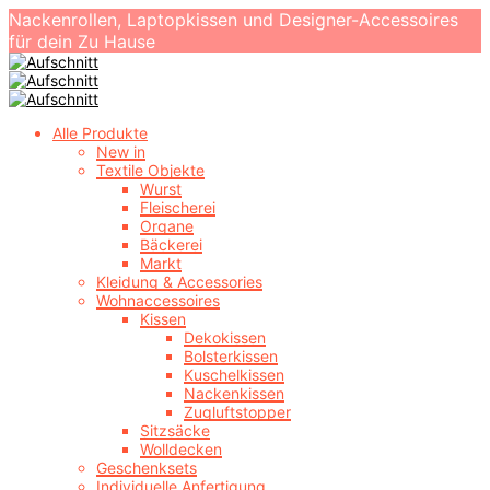
Nackenrollen, Laptopkissen und Designer-Accessoires
für dein Zu Hause
Alle Produkte
New in
Textile Objekte
Wurst
Fleischerei
Organe
Bäckerei
Markt
Kleidung & Accessories
Wohnaccessoires
Kissen
Dekokissen
Bolsterkissen
Kuschelkissen
Nackenkissen
Zugluftstopper
Sitzsäcke
Wolldecken
Geschenksets
Individuelle Anfertigung