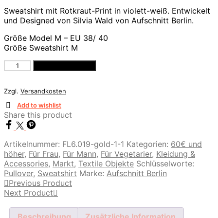
Sweatshirt mit Rotkraut-Print in violett-weiß. Entwickelt
und Designed von Silvia Wald von Aufschnitt Berlin.
Größe Model M – EU 38/ 40
Größe Sweatshirt M
Rotkraut
In den Warenkorb
Sweatshirt
(kurz)
Zzgl.
Versandkosten
Menge
Add to wishlist
Share this product
Artikelnummer:
FL6.019-gold-1-1
Kategorien:
60€ und
höher
,
Für Frau
,
Für Mann
,
Für Vegetarier
,
Kleidung &
Accessories
,
Markt
,
Textile Objekte
Schlüsselworte:
Pullover
,
Sweatshirt
Marke:
Aufschnitt Berlin
Previous Product
Next Product
Beschreibung
Zusätzliche Information