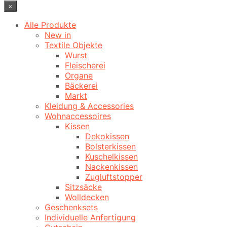
×
Alle Produkte
New in
Textile Objekte
Wurst
Fleischerei
Organe
Bäckerei
Markt
Kleidung & Accessories
Wohnaccessoires
Kissen
Dekokissen
Bolsterkissen
Kuschelkissen
Nackenkissen
Zugluftstopper
Sitzsäcke
Wolldecken
Geschenksets
Individuelle Anfertigung