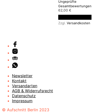
Ungeprüfte
Bewertet mit
5.00
Gesamtbewertungen
von 5
62,00
€
In den Warenkorb
Zzgl.
Versandkosten
Newsletter
Kontakt
Versandarten
AGB & Widerrufsrecht
Datenschutz
Impressum
© Aufschnitt Berlin 2023