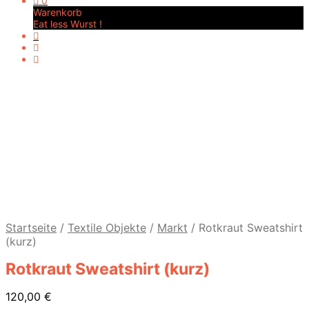
0
Warenkorb
Eat less Wurst !
Startseite
/
Textile Objekte
/
Markt
/
Rotkraut Sweatshirt
(kurz)
Rotkraut Sweatshirt (kurz)
120,00
€