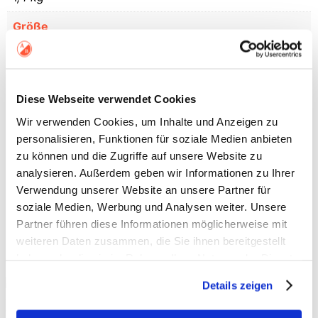
Größe
33 × 44 × 22 cm
Marke
Diese Webseite verwendet Cookies
Aufschnitt
Wir verwenden Cookies, um Inhalte und Anzeigen zu
Farbe
personalisieren, Funktionen für soziale Medien anbieten
Lila, Pink, Blau
zu können und die Zugriffe auf unsere Website zu
analysieren. Außerdem geben wir Informationen zu Ihrer
Pflegehinweise
Verwendung unserer Website an unsere Partner für
30°C Schonwäsche
soziale Medien, Werbung und Analysen weiter. Unsere
Partner führen diese Informationen möglicherweise mit
weiteren Daten zusammen, die Sie ihnen bereitgestellt
Ähnliche Produkte
haben oder die sie im Rahmen Ihrer Nutzung der Dienste
gesammelt haben.
Details zeigen