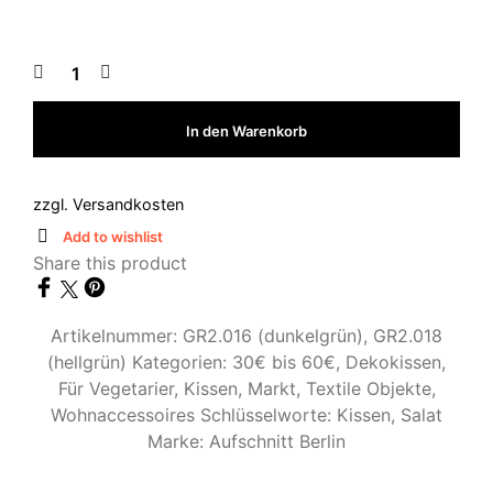
In den Warenkorb
zzgl.
Versandkosten
Add to wishlist
Share this product
Artikelnummer:
GR2.016 (dunkelgrün), GR2.018
(hellgrün)
Kategorien:
30€ bis 60€
,
Dekokissen
,
Für Vegetarier
,
Kissen
,
Markt
,
Textile Objekte
,
Wohnaccessoires
Schlüsselworte:
Kissen
,
Salat
Marke:
Aufschnitt Berlin