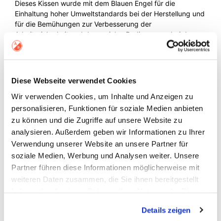
Dieses Kissen wurde mit dem Blauen Engel für die
Einhaltung hoher Umweltstandards bei der Herstellung und
für die Bemühungen zur Verbesserung der
Arbeitssicherheit und der sozialen Bedingungen bei der
Herstellung ausgezeichnet. Durch den Verzicht auf
schädliche Chemikalien im Endprodukt und die
Gewährleistung einer guten Gebrauchstauglichkeit.
Diese Webseite verwendet Cookies
Zusätzliche Information
Wir verwenden Cookies, um Inhalte und Anzeigen zu
personalisieren, Funktionen für soziale Medien anbieten
zu können und die Zugriffe auf unsere Website zu
Gewicht
analysieren. Außerdem geben wir Informationen zu Ihrer
1,14 kg
Verwendung unserer Website an unsere Partner für
Größe
soziale Medien, Werbung und Analysen weiter. Unsere
45 × 45 cm
Partner führen diese Informationen möglicherweise mit
weiteren Daten zusammen, die Sie ihnen bereitgestellt
Marke
haben oder die sie im Rahmen Ihrer Nutzung der Dienste
Aufschnitt, Vianatece
gesammelt haben.
Details zeigen
Farbe