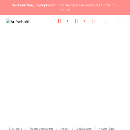
Nackenrollen, Laptopkissen und Designer-Accessoires für dein Zu
Hause
0
0
Startseite
/
Wohnaccessoires
/
Kissen
/
Dekokissen
/
Kissen Salat