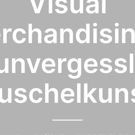
Visual
rchandisin
unvergess
uschelkun