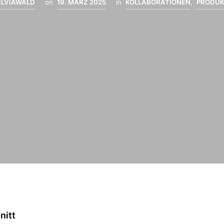
ILVIAWALD
on
19. MÄRZ 2025
in
KOLLABORATIONEN
,
PRODUK
nitt