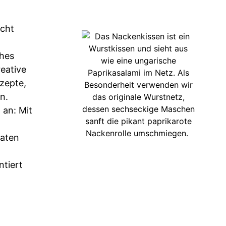
icht
ches
eative
zepte,
n.
 an: Mit
taten
ntiert