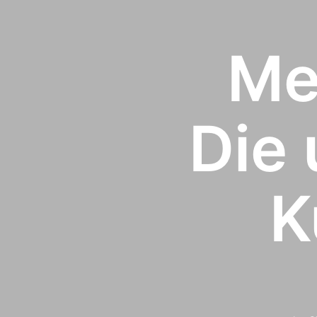
Me
Die 
K