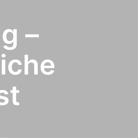
g –
liche
st