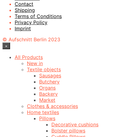
Contact
Shipping
Terms of Conditions
Privacy Policy
Imprint
© Aufschnitt Berlin 2023
×
All Products
New in
Textile objects
Sausages
Butchery
Organs
Backery
Market
Clothes & accessories
Home textiles
Pillows
Decorative cushions
Bolster pillows
Cuddle Pillows