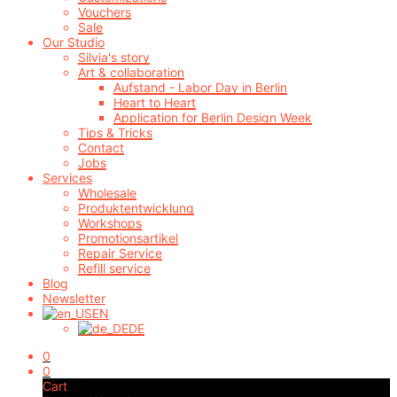
Vouchers
Sale
Our Studio
Silvia's story
Art & collaboration
Aufstand - Labor Day in Berlin
Heart to Heart
Application for Berlin Design Week
Tips & Tricks
Contact
Jobs
Services
Wholesale
Produktentwicklung
Workshops
Promotionsartikel
Repair Service
Refill service
Blog
Newsletter
EN
DE
0
0
Cart