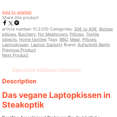
Add to wishlist
Share this product
article number:
FL3.010
Categories:
30€ to 60€
,
Bolster
pillows
,
Butchery
,
For Meatlovers
,
Pillows
,
Textile
objects
,
Home textiles
Tags:
BBQ
,
Meat
,
Pillows
,
Laptopkissen
,
Laptop Support
Brand:
Aufschnitt Berlin
Previous Product
Next Product
Description
Additional information
Description
Das vegane Laptopkissen in
Steakoptik