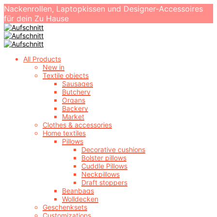
Nackenrollen, Laptopkissen und Designer-Accessoires
für dein Zu Hause
All Products
New in
Textile objects
Sausages
Butchery
Organs
Backery
Market
Clothes & accessories
Home textiles
Pillows
Decorative cushions
Bolster pillows
Cuddle Pillows
Neckpillows
Draft stoppers
Beanbags
Wolldecken
Geschenksets
Customizations