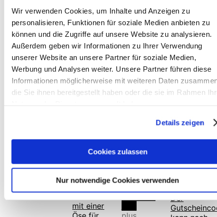
58,00
€
In
Wir verwenden Cookies, um Inhalte und Anzeigen zu
the
personalisieren, Funktionen für soziale Medien anbieten zu
shopping
können und die Zugriffe auf unsere Website zu analysieren.
cart
Außerdem geben wir Informationen zu Ihrer Verwendung
plus
Shipping
unserer Website an unsere Partner für soziale Medien,
Add to
costs
wishlist
Werbung und Analysen weiter. Unsere Partner führen diese
Informationen möglicherweise mit weiteren Daten zusammen
Neck
die Sie ihnen bereitgestellt haben oder die sie im Rahmen Ihr
Roll
Nutzung der Dienste gesammelt haben.
Noble
Details zeigen
Mold
Salami,
Cookies zulassen
Large
58,00
€
In
Nur notwendige Cookies verwenden
the
shopping
cart
plus