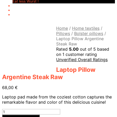
Eat less Wurst !
Home
/
Home textiles
/
Pillows
/
Bolster pillows
/
Laptop Pillow Argentine
Steak Raw
Rated
5.00
out of 5 based
on
1
customer rating
Unverified Overall Ratings
Laptop Pillow
Argentine Steak Raw
68,00
€
Laptop pad made from the coziest cotton captures the
remarkable flavor and color of this delicious cuisine!
Laptopkissen
Argentinisches