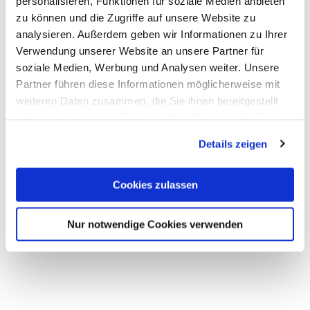
personalisieren, Funktionen für soziale Medien anbieten
30°C gentle wash
zu können und die Zugriffe auf unsere Website zu
Material
analysieren. Außerdem geben wir Informationen zu Ihrer
Verwendung unserer Website an unsere Partner für
Lycra & Polyester Fiber
soziale Medien, Werbung und Analysen weiter. Unsere
Partner führen diese Informationen möglicherweise mit
Brand
weiteren Daten zusammen, die Sie ihnen bereitgestellt
haben oder die sie im Rahmen Ihrer Nutzung der Dienste
Aufschnitt
gesammelt haben.
Details zeigen
Color
Cookies zulassen
Gold, Pink, Weinrot
Nur notwendige Cookies verwenden
Related Products
Add to wishlist