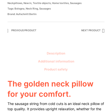
Neckpillows
,
New in
,
Textile objects
,
Home textiles
,
Sausages
Tags:
Bologna
,
Neck Ring
,
Sausages
Brand:
Aufschnitt Berlin
PREVIOUS PRODUCT
NEXT PRODUCT
Description
Additional information
Product safety
The golden neck pillow
for your comfort.
The sausage string from cold cuts is an ideal neck pillow of
top quality. It provides upright relaxation, whether for the