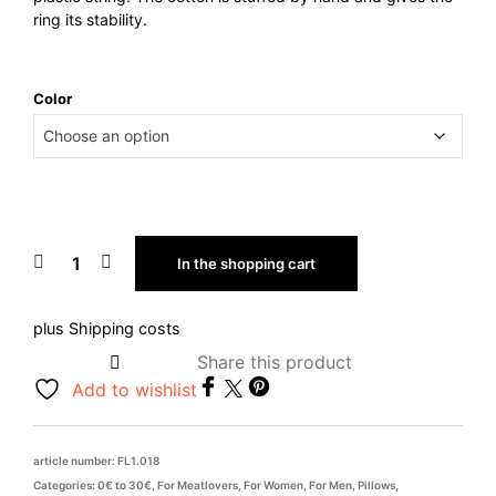
ring its stability.
Color
In the shopping cart
plus
Shipping costs
Share this product
Add to wishlist
article number:
FL1.018
Categories:
0€ to 30€
,
For Meatlovers
,
For Women
,
For Men
,
Pillows
,