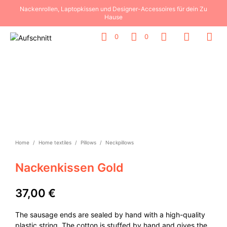
Nackenrollen, Laptopkissen und Designer-Accessoires für dein Zu
Hause
0
0
Home
/
Home textiles
/
Pillows
/
Neckpillows
Nackenkissen Gold
37,00
€
The sausage ends are sealed by hand with a high-quality
plastic string. The cotton is stuffed by hand and gives the